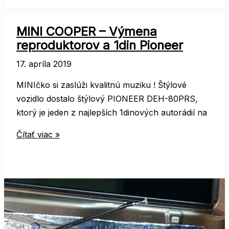
MINI COOPER – Výmena
reproduktorov a 1din Pioneer
17. apríla 2019
MINIčko si zaslúži kvalitnú muziku ! Štýlové
vozidlo dostalo štýlový PIONEER DEH-80PRS,
ktorý je jeden z najlepších 1dinových autorádií na
MINI
Čítať viac »
COOPER
–
Výmena
reproduktorov
a
1din