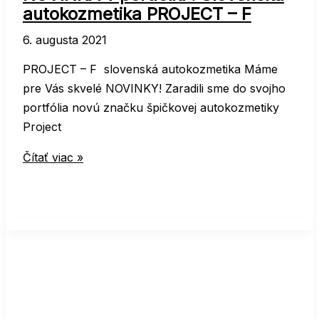
Predné
autokozmetika PROJECT – F
dvere
6. augusta 2021
+
autorádio
PROJECT – F slovenská autokozmetika Máme
pre Vás skvelé NOVINKY! Zaradili sme do svojho
portfólia novú značku špičkovej autokozmetiky
Project
NOVINKA
Čítať viac »
v
portfóliu
!
Slovenská
autokozmetika
PROJECT
–
F