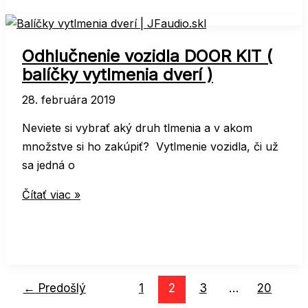
FL
–
reproduktory
Odhlučnenie vozidla DOOR KIT (
balíčky vytlmenia dverí )
28. februára 2019
Neviete si vybrať aký druh tlmenia a v akom
množstve si ho zakúpiť? Vytlmenie vozidla, či už
sa jedná o
Odhlučnenie
Čítať viac »
vozidla
DOOR
KIT
(
balíčky
←
Predošlý
1
2
3
…
20
vytlmenia