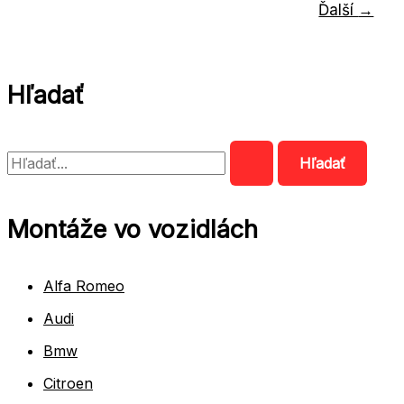
Ďalší
→
dverí
)
Hľadať
V
y
h
Montáže vo vozidlách
ľ
a
Alfa Romeo
d
Audi
a
Bmw
ť
Citroen
: