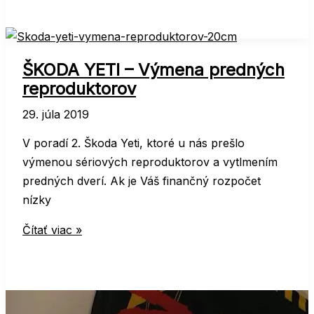
CABRIO
–
Ozvučenie
ŠKODA YETI – Výmena predných
reproduktorov
29. júla 2019
V poradí 2. Škoda Yeti, ktoré u nás prešlo
výmenou sériových reproduktorov a vytlmením
predných dverí. Ak je Váš finančný rozpočet
nízky
ŠKODA
Čítať viac »
YETI
–
Výmena
predných