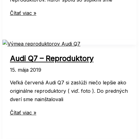
NISSAN
Čítať viac »
X-
TRAIL
–
Tlmenie
a
Audi Q7 – Reproduktory
audio
15. mája 2019
Veľká červená Audi Q7 si zaslúži niečo lepšie ako
originálne reproduktory ( viď. foto ). Do predných
dverí sme nainštalovali
Audi
Čítať viac »
Q7
–
Reproduktory