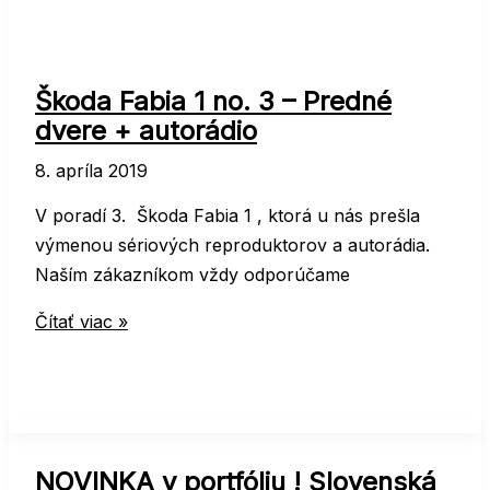
Škoda Fabia 1 no. 3 – Predné
dvere + autorádio
8. apríla 2019
V poradí 3. Škoda Fabia 1 , ktorá u nás prešla
výmenou sériových reproduktorov a autorádia.
Naším zákazníkom vždy odporúčame
Škoda
Čítať viac »
Fabia
1
no.
3
–
NOVINKA v portfóliu ! Slovenská