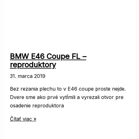
BMW E46 Coupe FL –
reproduktory
31. marca 2019
Bez rezania plechu to v E46 coupe proste nejde.
Dvere sme ako prvé vytĺmili a vyrezali otvor pre
osadenie reproduktora
BMW
Čítať viac »
E46
Coupe