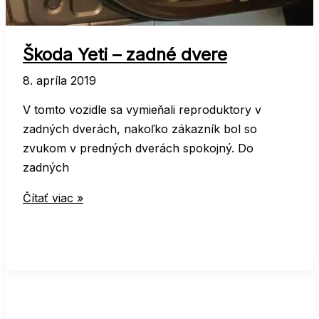
Škoda Yeti – zadné dvere
8. apríla 2019
V tomto vozidle sa vymieňali reproduktory v
zadných dverách, nakoľko zákazník bol so
zvukom v predných dverách spokojný. Do
zadných
Škoda
Čítať viac »
Yeti
–
zadné
dvere