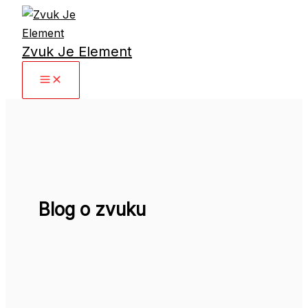
Preskočiť
na
Zvuk Je Element
obsah
Main
Menu
Blog o zvuku