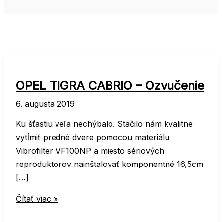
OPEL TIGRA CABRIO – Ozvučenie
6. augusta 2019
Ku šťastiu veľa nechýbalo. Stačilo nám kvalitne
vytĺmiť predné dvere pomocou materiálu
Vibrofilter VF100NP a miesto sériových
reproduktorov nainštalovať komponentné 16,5cm
[…]
OPEL
Čítať viac »
TIGRA