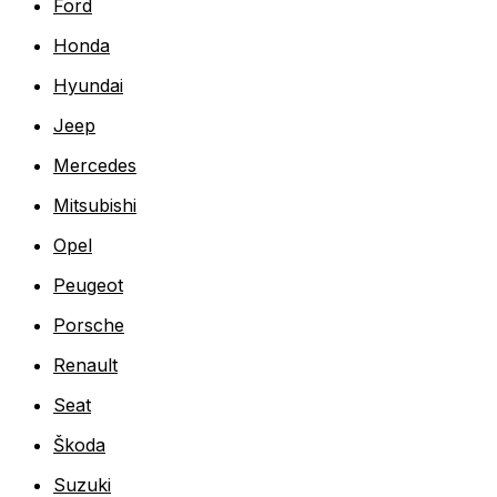
Ford
Honda
Hyundai
Jeep
Mercedes
Mitsubishi
Opel
Peugeot
Porsche
Renault
Seat
Škoda
Suzuki