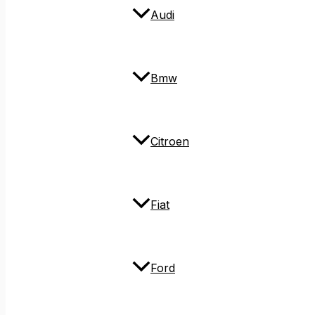
Audi
Bmw
Citroen
Fiat
Ford