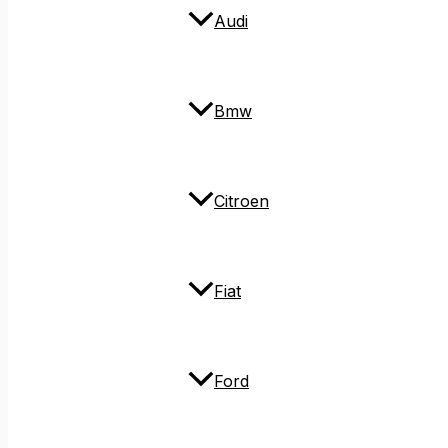
Audi
Bmw
Citroen
Fiat
Ford