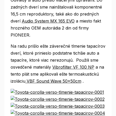
zadných dverí sme nainštalovali komponentné
16,5 cm reproduktory, také ako do predných
dverí
Audio System MX 165 EVO
a miesto fakt
hrozného OEM autorádia 2 din od firmy
PIONEER.
Na radu prišlo ešte záverečné tlmenie tapacírov
dverí, ktoré prinieslo podstatne tichšie auto a
tapacíre, ktoré viac nerezonujú. Použili sme
osvedčené materiály
Vibrofilter VF 100 NP
a na
tento plát sme aplikovali ešte termoakustickú
izoláciu
VBF Sound Wave 50x50cm
.