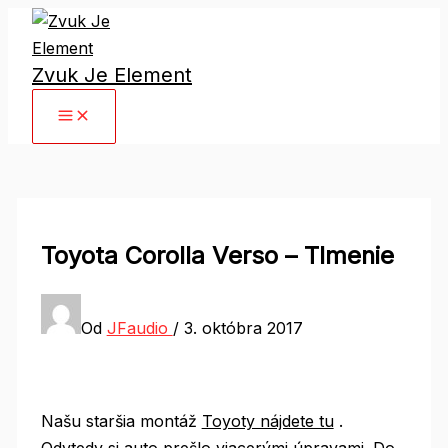
Preskočiť
na
Zvuk Je Element
obsah
Main
Menu
Toyota Corolla Verso – Tlmenie
Od
JFaudio
/
3. októbra 2017
Našu staršia montáž
Toyoty nájdete tu
.
Odvtedy si auto prešlo viacerými úpravami. Do