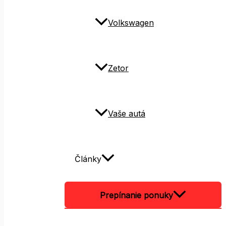
Volkswagen
Zetor
Vaše autá
Články
Prepínanie ponuky