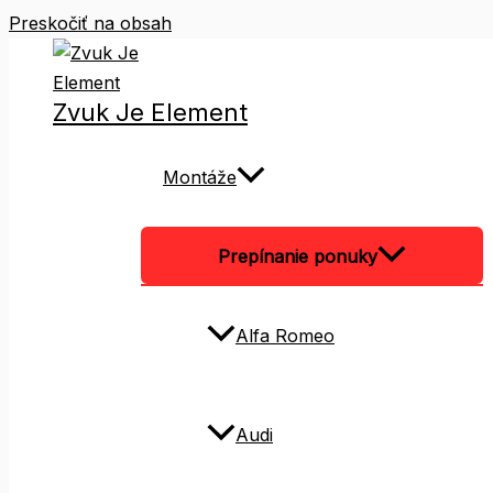
Preskočiť na obsah
Zvuk Je Element
Montáže
Prepínanie ponuky
Alfa Romeo
Audi