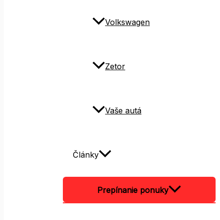
Volkswagen
Zetor
Vaše autá
Články
Prepínanie ponuky