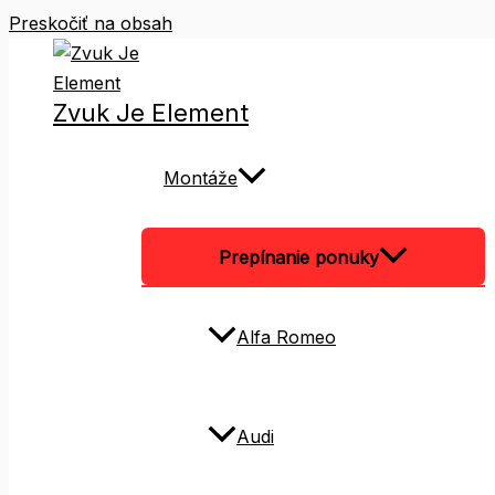
Preskočiť na obsah
Zvuk Je Element
Montáže
Prepínanie ponuky
Alfa Romeo
Audi