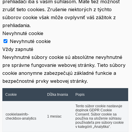
prehliadači iba s vaším súhlasom. Máte tiež možnosť
zrušiť tieto cookies. Zrušenie niektorých z týchto
súborov cookie však môže ovplyvniť váš zážitok z
prehliadania.
Nevyhnuté cookie
Nevyhnuté cookie
Vždy zapnuté
Nevyhnutné súbory cookie sú absolútne nevyhnutné
pre správne fungovanie webovej stránky. Tieto súbory
cookie anonymne zabezpečujú základné funkcie a
bezpečnostné prvky webovej stránky.
Cookie
Dĺžka trvania
Popis
Tento súbor cookie nastavuje
doplnok GDPR Cookie
cookielawinfo-
Consent. Súbor cookie sa
1 mesiac
checkbox-analytics
používa na uloženie súhlasu
používateľa pre súbory cookie
v kategórii „Analytika“.