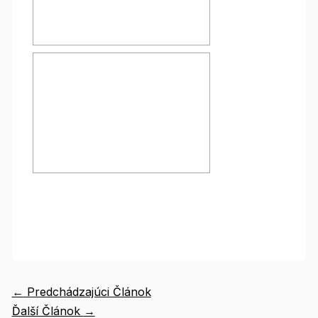
←
Predchádzajúci Článok
Ďalší Článok
→