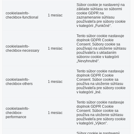
Súbor cookie je nastavený na
základe súhlasu so súbormi
cookielawinfo-
cookie GDPR na
1 mesiac
checkbox-functional
zaznamenanie súhlasu
používateľa pre súbory cookie
v kategórii „Funkčné“.
Tento súbor cookie nastavuje
doplnok GDPR Cookie
Consent. Súbory cookie sa
cookielawinfo-
1 mesiac
používajú na uloženie súhlasu
checkbox-necessary
používateľa s ukladaním
súborov cookie v kategórii
„Nevyhnutné“.
Tento súbor cookie nastavuje
doplnok GDPR Cookie
cookielawinfo-
Consent. Súbor cookie sa
1 mesiac
checkbox-others
používa na uloženie súhlasu
používateľa pre súbory cookie
v kategórii „Iné.
Tento súbor cookie nastavuje
doplnok GDPR Cookie
cookielawinfo-
Consent. Súbor cookie sa
checkbox-
1 mesiac
používa na uloženie súhlasu
performance
používateľa pre súbory cookie
v kategórii „Výkon“.
Súbor cookie je nastavený