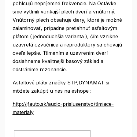
pohlcujú nepríjemné frekvencie. Na Octávke
sme vytlmili vonkajší plech dverí a vnútorný.
Vnútorný plech obsahuje diery, ktoré je možné
zalaminovať, prípadne pretiahnuť asfaltovým
plátom ( jednoduchšia varianta ), čím vznikne
uzavretá ozvučnica a reproduktory sa chovajú
oveľa lepšie. Ttlmením a uzavrením dverí
dosiahneme kvalitnejší basový základ a
odstránime rezonancie.
Asfaltové pláty značky STP,DYNAMAT si
môžete zakúpiť u nás na eshope :
http://jfauto.sk/audio-prislusenstvo/tlmiace-
materialy